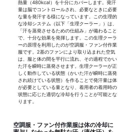
熱量（480kcal）を十分にカバーします。発汗
量は脳でコントロールされ、必要なときに必要
な量を発汗する様になっています。この生理的
な冷却システム（以下「生理クーラー」）は、
「汗を蒸発させるための仕組み」が備わること
で、十分な効果を発揮します。この生理クーラ
ーの原理を利用したのが空調服・ファン付作業
服です。2基のファンにより取り込まれた空気
は、服と体の間を平行に流れ、その過程でかい
た汗を瞬時に蒸発させます。生理クーラーが正
しく動作している状態（かいた汗が瞬時に蒸発
され続けている状態）を作ることで発汗量は体
が必要としている量となり、着用者の着用時の
状態に応じた適切な冷却を行うことが可能とな
ります。
空調服・ファン付作業服は体の冷却に
寄与しなかった無駄な汗（液体汗）を