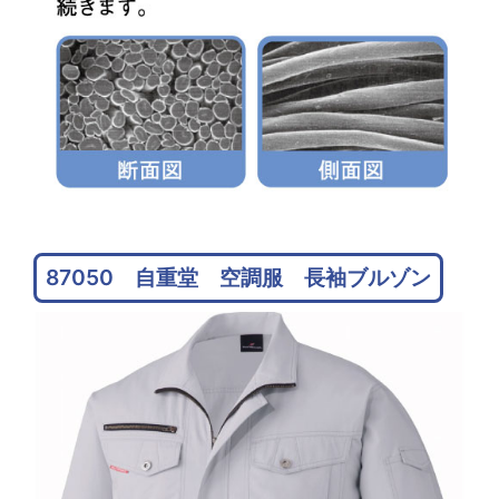
87050 自重堂 空調服 長袖ブルゾン