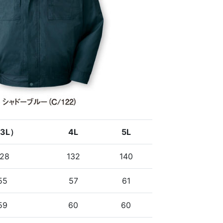
(3L）
4L
5L
128
132
140
55
57
61
59
60
60