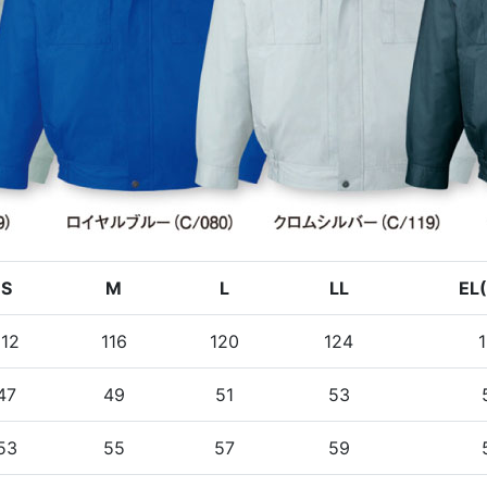
S
M
L
LL
EL
112
116
120
124
47
49
51
53
53
55
57
59