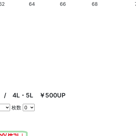
62
64
66
68
 / 4L・5L ￥500UP
枚数