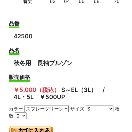
着丈
62
64
66
68
70
品番
42500
品名
秋冬用 長袖ブルゾン
販売価格
￥5,000（税込）
S～EL（3L） /
4L・5L ￥500UP
カラー
サイズ
枚
数