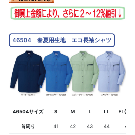
46504 春夏用生地 エコ長袖シャツ
46504サイズ
S
M
L
LL
EL(3L
首周り
41
42
43
44
45